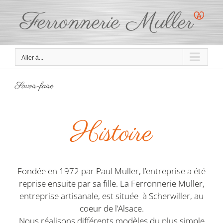
Passer
au
contenu
Aller à...
Savoir-faire
Histoire
Fondée en 1972 par Paul Muller, l’entreprise a été
reprise ensuite par sa fille. La Ferronnerie Muller,
entreprise artisanale, est située à Scherwiller, au
coeur de l’Alsace.
Nous réalisons différents modèles du plus simple